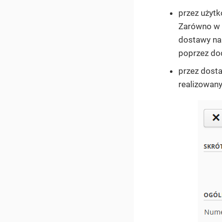
przez użyt
Zarówno w 
dostawy na
poprzez do
przez dost
realizowan