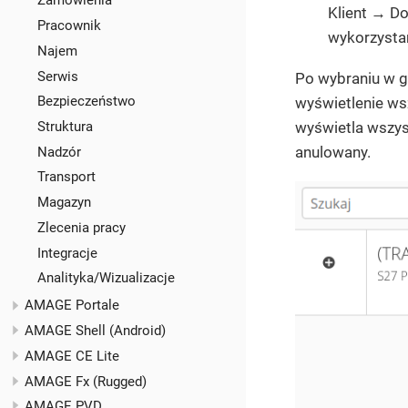
Zamówienia
Klient → Do
Pracownik
wykorzystan
Najem
Serwis
Po wybraniu w g
Bezpieczeństwo
wyświetlenie ws
wyświetla wszys
Struktura
anulowany.
Nadzór
Transport
Magazyn
Zlecenia pracy
Integracje
Analityka/Wizualizacje
AMAGE Portale
AMAGE Shell (Android)
AMAGE CE Lite
AMAGE Fx (Rugged)
AMAGE PVD