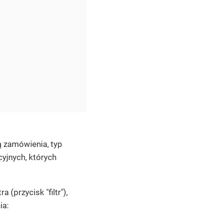
 zamówienia, typ
yjnych, których
(przycisk "filtr"),
ia: