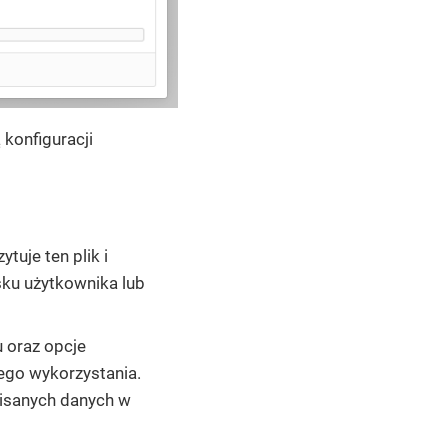
konfiguracji
uje ten plik i
sku użytkownika lub
 oraz opcje
ego wykorzystania.
pisanych danych w