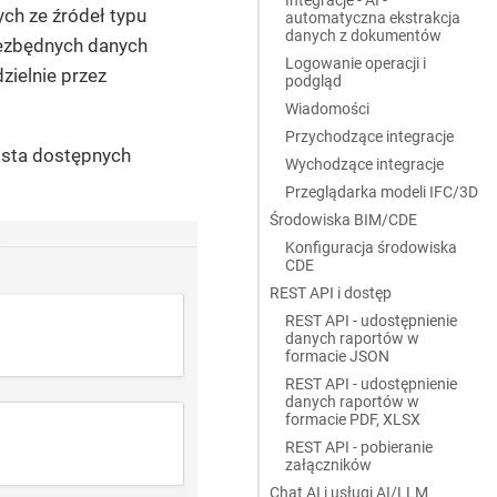
ch ze źródeł typu
automatyczna ekstrakcja
danych z dokumentów
iezbędnych danych
Logowanie operacji i
zielnie przez
podgląd
Wiadomości
Przychodzące integracje
ista dostępnych
Wychodzące integracje
Przeglądarka modeli IFC/3D
Środowiska BIM/CDE
Konfiguracja środowiska
CDE
REST API i dostęp
REST API - udostępnienie
danych raportów w
formacie JSON
REST API - udostępnienie
danych raportów w
formacie PDF, XLSX
REST API - pobieranie
załączników
Chat AI i usługi AI/LLM