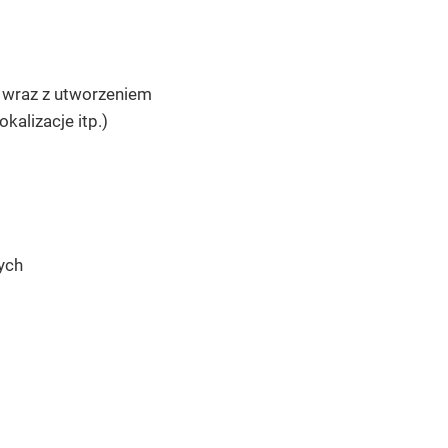
 wraz z utworzeniem
alizacje itp.)
ych