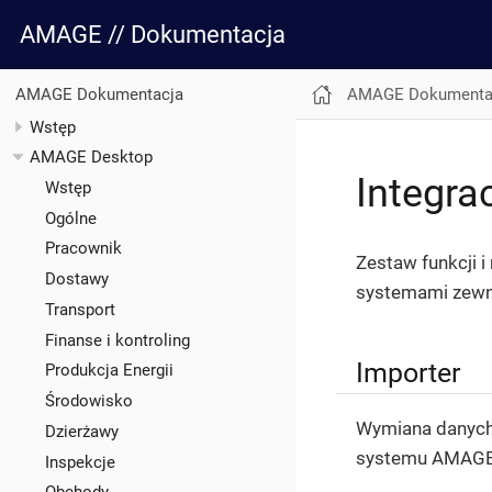
AMAGE // Dokumentacja
AMAGE Dokumenta
AMAGE Dokumentacja
Wstęp
AMAGE Desktop
Integra
Wstęp
Ogólne
Pracownik
Zestaw funkcji
Dostawy
systemami zewnę
Transport
Finanse i kontroling
Importer
Produkcja Energii
Środowisko
Wymiana danych 
Dzierżawy
systemu AMAGE 
Inspekcje