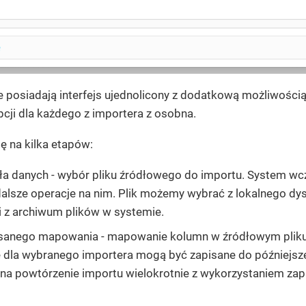
posiadają interfejs ujednolicony z dodatkową możliwością 
pcji dla każdego z importera z osobna.
ię na kilka etapów:
a danych - wybór pliku źródłowego do importu. System wczyt
alsze operacje na nim. Plik możemy wybrać z lokalnego dy
i z archiwum plików w systemie.
sanego mapowania - mapowanie kolumn w źródłowym pliku
e dla wybranego importera mogą być zapisane do późniejsz
 na powtórzenie importu wielokrotnie z wykorzystaniem za