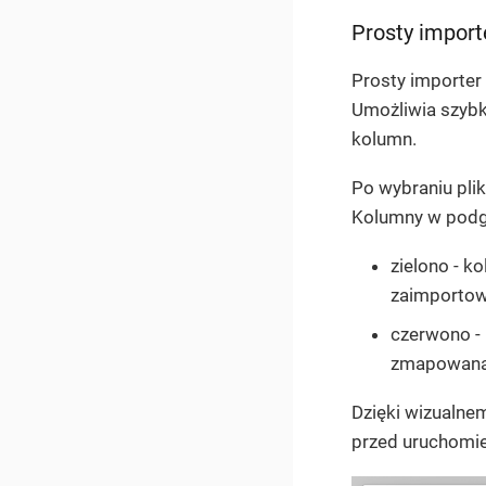
Prosty import
Prosty importer
Umożliwia szybk
kolumn.
Po wybraniu plik
Kolumny w podg
zielono
- ko
zaimportow
czerwono
-
zmapowana 
Dzięki wizualn
przed uruchomie