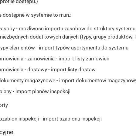
 profile dostępu.)
dostępne w systemie to m.in.:
 zasoby
- możliwość importu zasobów do struktury systemu
niezbędnych dodatkowych danych (typy, grupy produktów, lok
 typy elementów
- import typów asortymentu do systemu
mówienia - zamówienia
- import listy zamówień
mówienia - dostawy
- import listy dostaw
 dokumenty magazynowe
- import dokumentów magazynow
 plany
- import planów inspekcji
orty
 szablon inspekcji
- import szablonu inspekcji
cyjne