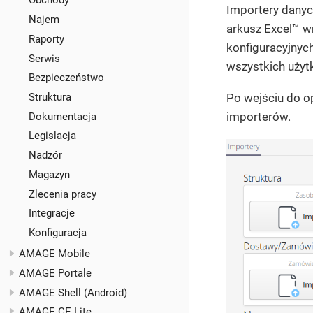
Obchody
Importery danyc
Najem
arkusz Excel™ w
Raporty
konfiguracyjnyc
Serwis
wszystkich uży
Bezpieczeństwo
Po wejściu do o
Struktura
importerów.
Dokumentacja
Legislacja
Nadzór
Magazyn
Zlecenia pracy
Integracje
Konfiguracja
AMAGE Mobile
AMAGE Portale
AMAGE Shell (Android)
AMAGE CE Lite