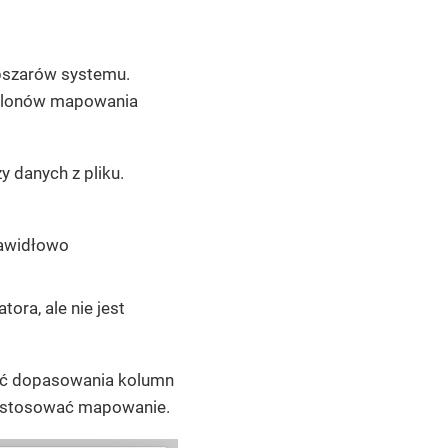
obszarów systemu.
zablonów mapowania
zy
danych z pliku.
rawidłowo
ora, ale nie jest
ść dopasowania kolumn
 dostosować mapowanie.