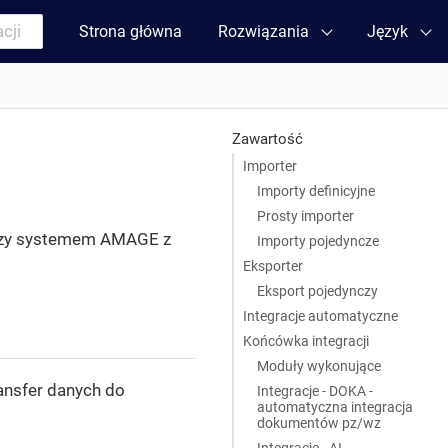
Strona główna
Rozwiązania
Język
Zawartość
Importer
Importy definicyjne
Prosty importer
ędzy systemem AMAGE z
Importy pojedyncze
Eksporter
Eksport pojedynczy
Integracje automatyczne
Końcówka integracji
Moduły wykonujące
ansfer danych do
Integracje - DOKA -
automatyczna integracja
dokumentów pz/wz
Integracje - AI -