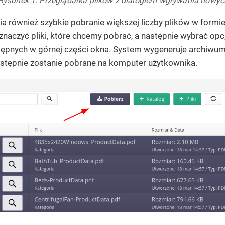
Rysunek 1. Przeglądarka plików z dialogiem wgrywania nowyc
a również szybkie pobranie większej liczby plików w formie
aznaczyć pliki, które chcemy pobrać, a następnie wybrać opcj
ępnych w górnej części okna. System wygeneruje archiwum
następnie zostanie pobrane na komputer użytkownika.