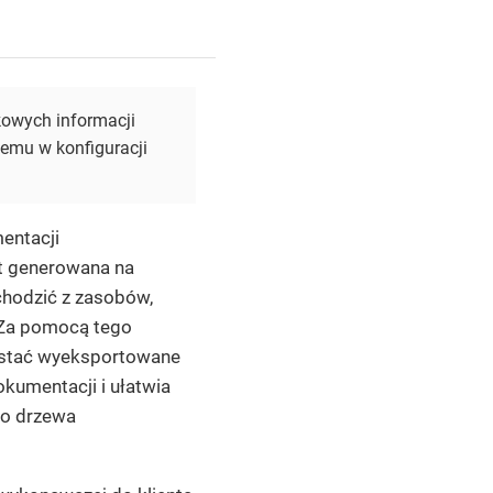
kowych informacji
temu w konfiguracji
entacji
t generowana na
hodzić z zasobów,
. Za pomocą tego
ostać wyeksportowane
kumentacji i ułatwia
go drzewa