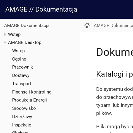
AMAGE // Dokumentacja
AMAGE Dokumenta
AMAGE Dokumentacja
Wstęp
AMAGE Desktop
Dokume
Wstęp
Ogólne
Pracownik
Katalogi i p
Dostawy
Transport
Do systemu dod
Finanse i kontroling
do przechowywan
Produkcja Energii
typami lub inny
Środowisko
plików.
Dzierżawy
Inspekcje
Pliki mogą być 