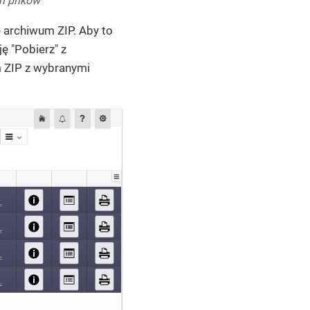
h plików
 archiwum ZIP. Aby to
ę "Pobierz" z
 ZIP z wybranymi