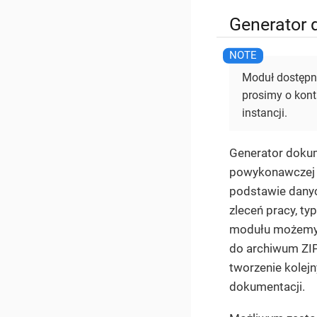
Generator
Moduł dostępn
prosimy o kont
instancji.
Generator doku
powykonawczej 
podstawie dany
zleceń pracy, t
modułu możemy 
do archiwum ZIP
tworzenie kolej
dokumentacji.