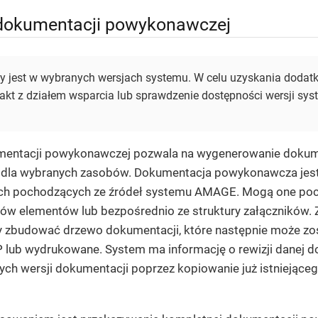
 dokumentacji powykonawczej
y jest w wybranych wersjach systemu. W celu uzyskania dodat
akt z działem wsparcia lub sprawdzenie dostępności wersji sys
mentacji powykonawczej pozwala na wygenerowanie dokum
dla wybranych zasobów. Dokumentacja powykonawcza jes
ch pochodzących ze źródeł systemu AMAGE. Mogą one poc
ypów elementów lub bezpośrednio ze struktury załączników
zbudować drzewo dokumentacji, które następnie może z
 lub wydrukowane. System ma informację o rewizji danej do
nych wersji dokumentacji poprzez kopiowanie już istniejące